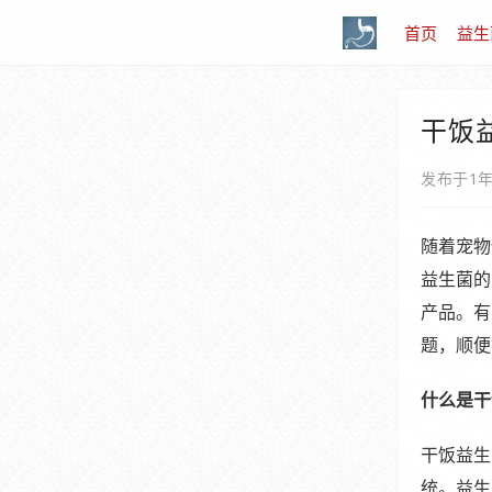
首页
益生
干饭
发布于1
随着宠物
益生菌的
产品。有
题，顺便
什么是干
干饭益生
统。益生