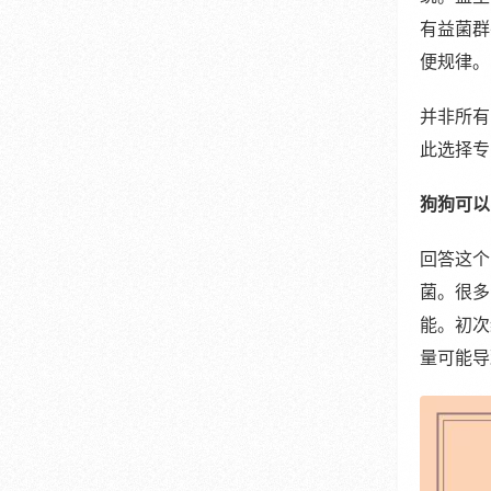
有益菌群
便规律。
并非所有
此选择专
狗狗可以
回答这个
菌。很多
能。初次
量可能导