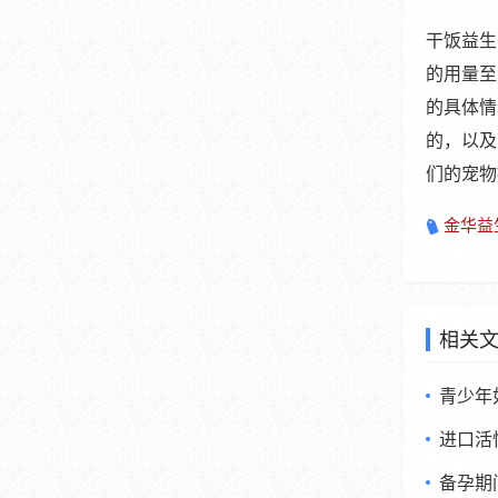
干饭益生
的用量至
的具体情
的，以及
们的宠物
金华益
相关
青少年
进口活
备孕期