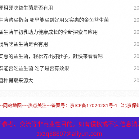
便粗硬吃益生菌是否有用
20
生菌购买指南 哪里能买到好用又实惠的金鱼益生菌
20
益生菌羊初乳助力健康成长的全新探索与应用
20
肠后吃益生菌是否有用
20
实惠的益生菌，轻松养出好肚子，赶快来看看吧
20
群能否吃益生菌 吃了是否有效果
20
菌种提取来源大
20
--
网站地图
----
热点关注
---备案号：
京ICP备17024281号-1（北京
于参考、交流等非商业性目的。如有侵权或不实信息请
于参考、交流等非商业性目的。如有侵权或不实信息请
zxzq88807@aliyun.com
zxzq88807@aliyun.com