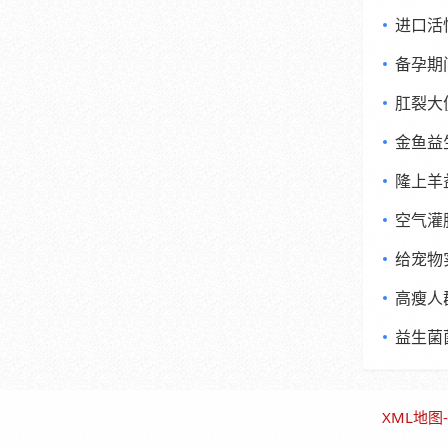
进口活
备孕期
肛裂大
金鱼益
隆上羊
空气灌
给宠物
高瘦人
益生菌
XML地图
-