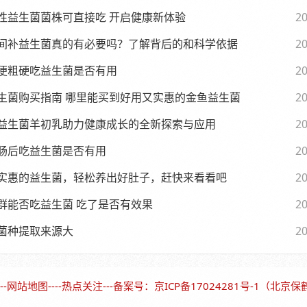
性益生菌菌株可直接吃 开启健康新体验
20
间补益生菌真的有必要吗？了解背后的和科学依据
20
便粗硬吃益生菌是否有用
20
生菌购买指南 哪里能买到好用又实惠的金鱼益生菌
20
益生菌羊初乳助力健康成长的全新探索与应用
20
肠后吃益生菌是否有用
20
实惠的益生菌，轻松养出好肚子，赶快来看看吧
20
群能否吃益生菌 吃了是否有效果
20
菌种提取来源大
20
--
网站地图
----
热点关注
---备案号：
京ICP备17024281号-1（北京