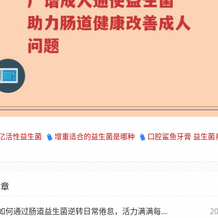
00亿活性益生菌
增重适合的益生菌是哪种
口腔鲨鱼牙膏 益生菌
文章
如何通过肠道益生菌逆转日常倦怠，活力满满每一天
20