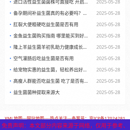
进口活性益生菌菌株可直接吃 开启健康新体验
2025-05-28
备孕期间补益生菌真的有必要吗？了解背后的和科学依据
2025-05-28
肛裂大便粗硬吃益生菌是否有用
2025-05-28
金鱼益生菌购买指南 哪里能买到好用又实惠的金鱼益生菌
2025-05-28
隆上羊益生菌羊初乳助力健康成长的全新探索与应用
2025-05-28
空气灌肠后吃益生菌是否有用
2025-05-28
给宠物实惠的益生菌，轻松养出好肚子，赶快来看看吧
2025-05-28
高瘦人群能否吃益生菌 吃了是否有效果
2025-05-28
益生菌菌种提取来源大
2025-05-28
XML地图
---
网站地图
----
热点关注
---备案号：
京ICP备17024281
号-1（北京保鹤堂药业）
免责声明：本文部分内容来源于网络，仅用于参考、
免责声明：本文部分内容来源于网络，仅用于参考、