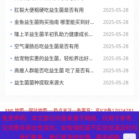
肛裂大便粗硬吃益生菌是否有用
2025-05-28
金鱼益生菌购买指南 哪里能买到好用又实惠的金鱼益生菌
2025-05-28
隆上羊益生菌羊初乳助力健康成长的全新探索与应用
2025-05-28
空气灌肠后吃益生菌是否有用
2025-05-28
给宠物实惠的益生菌，轻松养出好肚子，赶快来看看吧
2025-05-28
高瘦人群能否吃益生菌 吃了是否有效果
2025-05-28
益生菌菌种提取来源大
2025-05-28
XML地图
---
网站地图
----
热点关注
---备案号：
京ICP备17024281
号-1（北京保鹤堂药业）
免责声明：本文部分内容来源于网络，仅用于参考、
免责声明：本文部分内容来源于网络，仅用于参考、
交流等非商业性目的。如有侵权或不实信息请及时与
交流等非商业性目的。如有侵权或不实信息请及时与
我们联系，我们将及时处理。联系邮箱
我们联系，我们将及时处理。联系邮箱