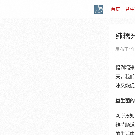
首页
益生
纯糯
发布于1
提到糯米
天，我们
味又能促
益生菌的
众所周知
维持肠道
的生活中