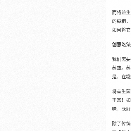
而将益生
的糍粑，
如何将它
创意吃法
我们需要
蒸熟。蒸
是，在糍
将益生菌
丰富！如
味，既好
除了传统