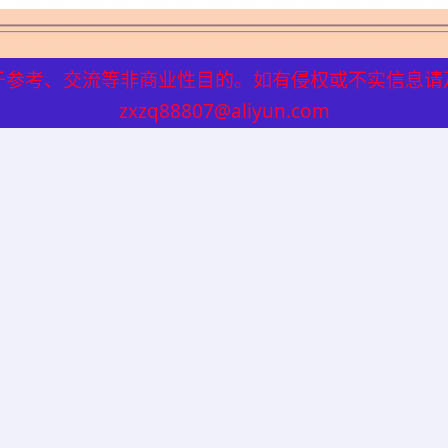
于参考、交流等非商业性目的。如有侵权或不实信息请
于参考、交流等非商业性目的。如有侵权或不实信息请
zxzq88807@aliyun.com
zxzq88807@aliyun.com
方面，国产益生菌具有明显的优势。由于减少了进口关税、运输