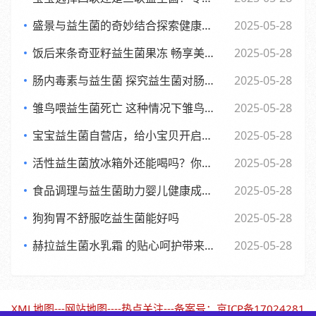
盛景与益生菌的奇妙结合探索健康新生活方式
2025-05-28
饭后来条奇亚籽益生菌果冻 畅享美味与健康的小确幸
2025-05-28
肠内毒素与益生菌 探究益生菌对肠内毒素的作用及功效
2025-05-28
雏鸟喂益生菌死亡 这种情况下雏鸟还能否食用
2025-05-28
宝宝益生菌自营店，给小宝贝开启肠道新世界，舒适快乐每一天
2025-05-28
活性益生菌放冰箱外还能喝吗？你可能不知道的
2025-05-28
食品调理与益生菌助力婴儿健康成长的全新探索
2025-05-28
狗狗胃不舒服吃益生菌能好吗
2025-05-28
赫拉益生菌水乳霜 的贴心呵护带来焕新美肌体验
2025-05-28
XML地图
---
网站地图
----
热点关注
---备案号：
京ICP备17024281