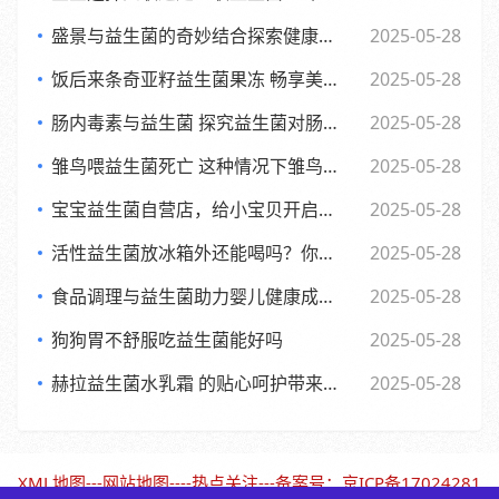
盛景与益生菌的奇妙结合探索健康新生活方式
2025-05-28
饭后来条奇亚籽益生菌果冻 畅享美味与健康的小确幸
2025-05-28
肠内毒素与益生菌 探究益生菌对肠内毒素的作用及功效
2025-05-28
雏鸟喂益生菌死亡 这种情况下雏鸟还能否食用
2025-05-28
宝宝益生菌自营店，给小宝贝开启肠道新世界，舒适快乐每一天
2025-05-28
活性益生菌放冰箱外还能喝吗？你可能不知道的
2025-05-28
食品调理与益生菌助力婴儿健康成长的全新探索
2025-05-28
狗狗胃不舒服吃益生菌能好吗
2025-05-28
赫拉益生菌水乳霜 的贴心呵护带来焕新美肌体验
2025-05-28
XML地图
---
网站地图
----
热点关注
---备案号：
京ICP备17024281