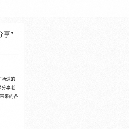
享”
“肠道的
想分享老
带来的各