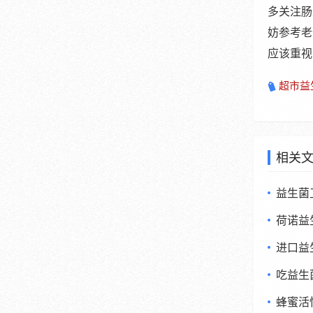
多关注肠
妨参考老
应该重视
超市益
相关
益生菌
荷诺益
进口益
吃益生
蜂蜜活