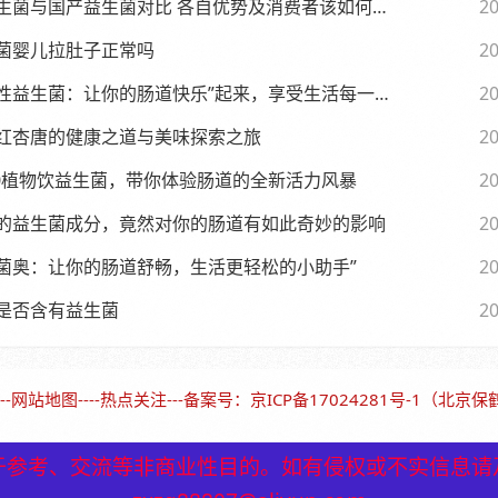
生菌与国产益生菌对比 各自优势及消费者该如何选择
20
菌婴儿拉肚子正常吗
20
性益生菌：让你的肠道快乐”起来，享受生活每一天
20
红杏唐的健康之道与美味探索之旅
20
.0植物饮益生菌，带你体验肠道的全新活力风暴
20
的益生菌成分，竟然对你的肠道有如此奇妙的影响
20
菌奥：让你的肠道舒畅，生活更轻松的小助手”
20
是否含有益生菌
20
--
网站地图
----
热点关注
---备案号：
京ICP备17024281号-1（北京
于参考、交流等非商业性目的。如有侵权或不实信息请
于参考、交流等非商业性目的。如有侵权或不实信息请