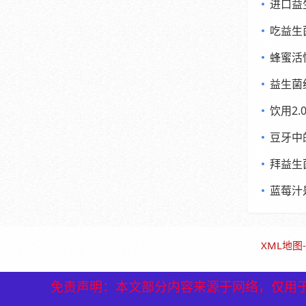
进口益
吃益生
蜂蜜活
益生菌
饮用2
豆牙中
拜益生
蓝莓汁
XML地图
-
免责声明：本文部分内容来源于网络，仅用
免责声明：本文部分内容来源于网络，仅用