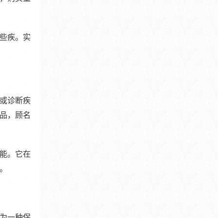
些疾。实
或诊断疾
品，顾名
能。它在
。
为一种保