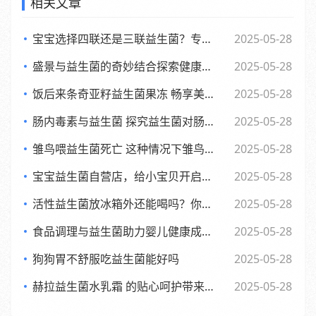
相关文章
宝宝选择四联还是三联益生菌？专家观点大，妈妈们必看
2025-05-28
盛景与益生菌的奇妙结合探索健康新生活方式
2025-05-28
饭后来条奇亚籽益生菌果冻 畅享美味与健康的小确幸
2025-05-28
肠内毒素与益生菌 探究益生菌对肠内毒素的作用及功效
2025-05-28
雏鸟喂益生菌死亡 这种情况下雏鸟还能否食用
2025-05-28
宝宝益生菌自营店，给小宝贝开启肠道新世界，舒适快乐每一天
2025-05-28
活性益生菌放冰箱外还能喝吗？你可能不知道的
2025-05-28
食品调理与益生菌助力婴儿健康成长的全新探索
2025-05-28
狗狗胃不舒服吃益生菌能好吗
2025-05-28
赫拉益生菌水乳霜 的贴心呵护带来焕新美肌体验
2025-05-28