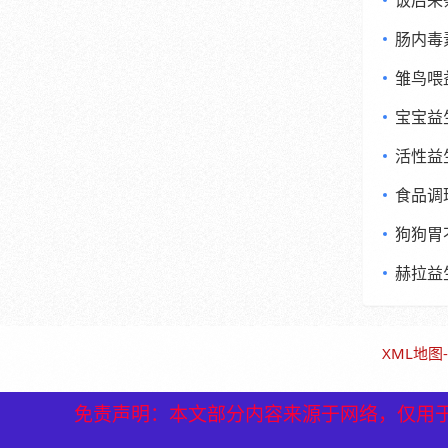
饭后来
肠内毒
雏鸟喂
宝宝益
活性益
食品调
狗狗胃
赫拉益
XML地图
-
免责声明：本文部分内容来源于网络，仅用
免责声明：本文部分内容来源于网络，仅用