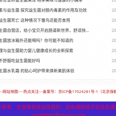
条奇亚籽益生菌果冻 畅享美味与健康的小确幸
20
素与益生菌 探究益生菌对肠内毒素的作用及功效
20
益生菌死亡 这种情况下雏鸟还能否食用
20
生菌自营店，给小宝贝开启肠道新世界，舒适快乐每一天
20
生菌放冰箱外还能喝吗？你可能不知道的
20
理与益生菌助力婴儿健康成长的全新探索
20
不舒服吃益生菌能好吗
20
生菌水乳霜 的贴心呵护带来焕新美肌体验
20
--
网站地图
----
热点关注
---备案号：
京ICP备17024281号-1（北京
于参考、交流等非商业性目的。如有侵权或不实信息请
于参考、交流等非商业性目的。如有侵权或不实信息请
zxzq88807@aliyun.com
zxzq88807@aliyun.com