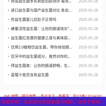
荷诺益生菌水乳新款旧款测评 看效果差异与使用感受
2025-05-28
进口益生菌与国产益生菌对比 各自优势及消费者该如何选择
2025-05-28
吃益生菌婴儿拉肚子正常吗
2025-05-28
蜂蜜活性益生菌：让你的肠道快乐”起来，享受生活每一天
2025-05-28
益生菌红杏唐的健康之道与美味探索之旅
2025-05-28
饮用2.0植物饮益生菌，带你体验肠道的全新活力风暴
2025-05-28
豆牙中的益生菌成分，竟然对你的肠道有如此奇妙的影响
2025-05-28
拜益生菌奥：让你的肠道舒畅，生活更轻松的小助手”
2025-05-28
蓝莓汁是否含有益生菌
2025-05-28
XML地图
---
网站地图
----
热点关注
---备案号：
京ICP备17024281
号-1（北京保鹤堂药业）
免责声明：本文部分内容来源于网络，仅用于参考、
免责声明：本文部分内容来源于网络，仅用于参考、