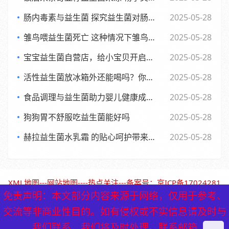
肠内毒素与益生菌 探究益生菌对肠内毒素的作用及功效
2025-05-28
雏鸟喂益生菌死亡 这种情况下雏鸟还能否食用
2025-05-28
宝宝益生菌自营店，给小宝贝开启肠道新世界，舒适快乐每一天
2025-05-28
活性益生菌放冰箱外还能喝吗？你可能不知道的
2025-05-28
食品调理与益生菌助力婴儿健康成长的全新探索
2025-05-28
狗狗胃不舒服吃益生菌能好吗
2025-05-28
赫拉益生菌水乳霜 的贴心呵护带来焕新美肌体验
2025-05-28
XML地图
---
网站地图
----
热点关注
---备案号：
京ICP备17024281
号-1（北京保鹤堂药业）
免责声明：本文部分内容来源于网络，仅用于参考、
免责声明：本文部分内容来源于网络，仅用于参考、
交流等非商业性目的。如有侵权或不实信息请及时与
交流等非商业性目的。如有侵权或不实信息请及时与
我们联系，我们将及时处理。联系邮箱
我们联系，我们将及时处理。联系邮箱