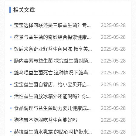
相关文章
宝宝选择四联还是三联益生菌？专家观点大，妈妈们必看
2025-05-28
盛景与益生菌的奇妙结合探索健康新生活方式
2025-05-28
饭后来条奇亚籽益生菌果冻 畅享美味与健康的小确幸
2025-05-28
肠内毒素与益生菌 探究益生菌对肠内毒素的作用及功效
2025-05-28
雏鸟喂益生菌死亡 这种情况下雏鸟还能否食用
2025-05-28
宝宝益生菌自营店，给小宝贝开启肠道新世界，舒适快乐每一天
2025-05-28
活性益生菌放冰箱外还能喝吗？你可能不知道的
2025-05-28
食品调理与益生菌助力婴儿健康成长的全新探索
2025-05-28
狗狗胃不舒服吃益生菌能好吗
2025-05-28
赫拉益生菌水乳霜 的贴心呵护带来焕新美肌体验
2025-05-28