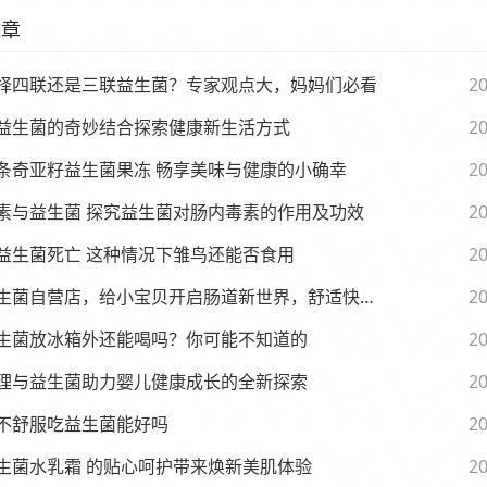
文章
择四联还是三联益生菌？专家观点大，妈妈们必看
20
益生菌的奇妙结合探索健康新生活方式
20
条奇亚籽益生菌果冻 畅享美味与健康的小确幸
20
素与益生菌 探究益生菌对肠内毒素的作用及功效
20
益生菌死亡 这种情况下雏鸟还能否食用
20
生菌自营店，给小宝贝开启肠道新世界，舒适快乐每一天
20
生菌放冰箱外还能喝吗？你可能不知道的
20
理与益生菌助力婴儿健康成长的全新探索
20
不舒服吃益生菌能好吗
20
生菌水乳霜 的贴心呵护带来焕新美肌体验
20