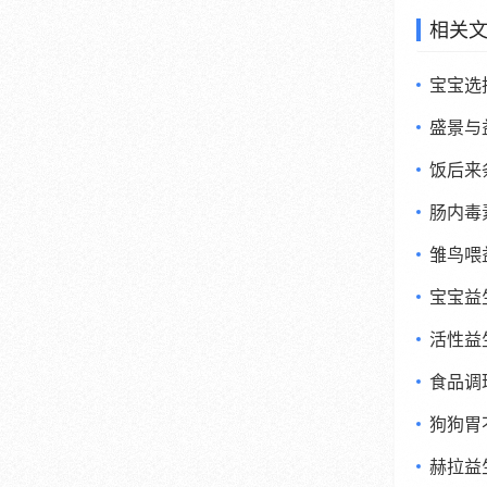
相关
宝宝选
盛景与
饭后来
肠内毒
雏鸟喂
宝宝益
活性益
食品调
狗狗胃
赫拉益