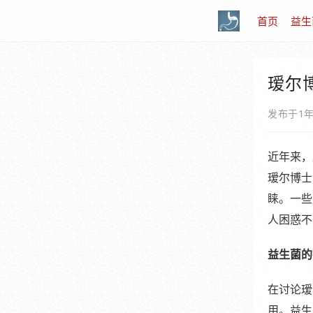
首页
益生
瑷尔
发布于1
近年来，
瑷尔博士
睐。一些
人困惑不
益生菌的
在讨论瑷
用。益生