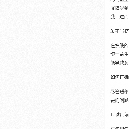
屏障受到
激，进而
3. 不当
在护肤的
博士益生
能导致负
如何正确
尽管瑷尔
要的问题
1. 试