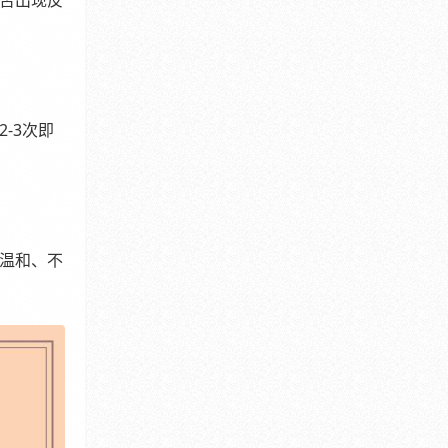
否出现反
-3次即
温和、不