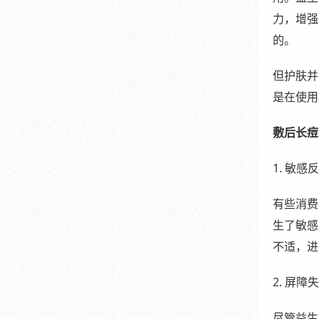
力，增强
的。
但护肤并
是在使用
敷后长痘
1. 敏感
有些消费
生了敏感
不适，进
2. 屏障
尽管益生