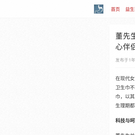
首页
益生
董先
心伴
发布于1
在现代女
卫生巾不
巾，以其
生理期都
科技与呵