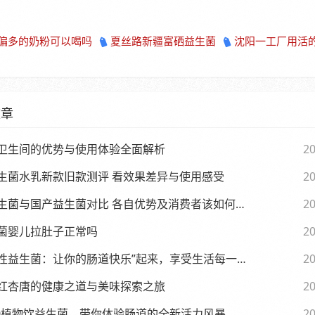
偏多的奶粉可以喝吗
夏丝路新疆富硒益生菌
沈阳一工厂用活
文章
卫生间的优势与使用体验全面解析
20
生菌水乳新款旧款测评 看效果差异与使用感受
20
生菌与国产益生菌对比 各自优势及消费者该如何选择
20
菌婴儿拉肚子正常吗
20
性益生菌：让你的肠道快乐”起来，享受生活每一天
20
红杏唐的健康之道与美味探索之旅
20
.0植物饮益生菌，带你体验肠道的全新活力风暴
20