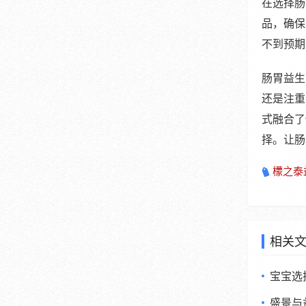
在选择肠
品，确保
不到预期
肠胃益生
还是注重
式融合了
择。让肠
檬之泰
相关
宝宝选
盛景与