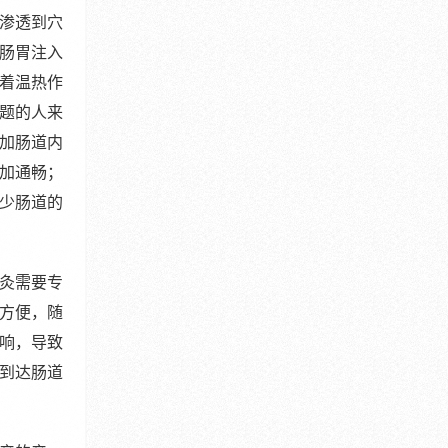
渗透到穴
肠胃注入
着温热作
题的人来
加肠道内
加通畅；
少肠道的
灸需要专
方便，随
响，导致
到达肠道