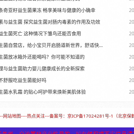
条奇亚籽益生菌果冻 畅享美味与健康的小确幸
20
素与益生菌 探究益生菌对肠内毒素的作用及功效
20
益生菌死亡 这种情况下雏鸟还能否食用
20
生菌自营店，给小宝贝开启肠道新世界，舒适快乐每一天
20
生菌放冰箱外还能喝吗？你可能不知道的
20
理与益生菌助力婴儿健康成长的全新探索
20
不舒服吃益生菌能好吗
20
生菌水乳霜 的贴心呵护带来焕新美肌体验
20
--
网站地图
----
热点关注
---备案号：
京ICP备17024281号-1（北京