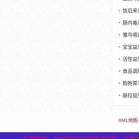
饭后来
肠内毒
雏鸟喂
宝宝益
活性益
食品调
狗狗胃
赫拉益
XML地图
-