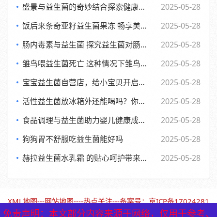
盛景与益生菌的奇妙结合探索健康新生活方式
2025-05-28
饭后来条奇亚籽益生菌果冻 畅享美味与健康的小确幸
2025-05-28
肠内毒素与益生菌 探究益生菌对肠内毒素的作用及功效
2025-05-28
雏鸟喂益生菌死亡 这种情况下雏鸟还能否食用
2025-05-28
宝宝益生菌自营店，给小宝贝开启肠道新世界，舒适快乐每一天
2025-05-28
活性益生菌放冰箱外还能喝吗？你可能不知道的
2025-05-28
食品调理与益生菌助力婴儿健康成长的全新探索
2025-05-28
狗狗胃不舒服吃益生菌能好吗
2025-05-28
赫拉益生菌水乳霜 的贴心呵护带来焕新美肌体验
2025-05-28
XML地图
---
网站地图
----
热点关注
---备案号：
京ICP备17024281
号-1（北京保鹤堂药业）
免责声明：本文部分内容来源于网络，仅用于参考、
免责声明：本文部分内容来源于网络，仅用于参考、