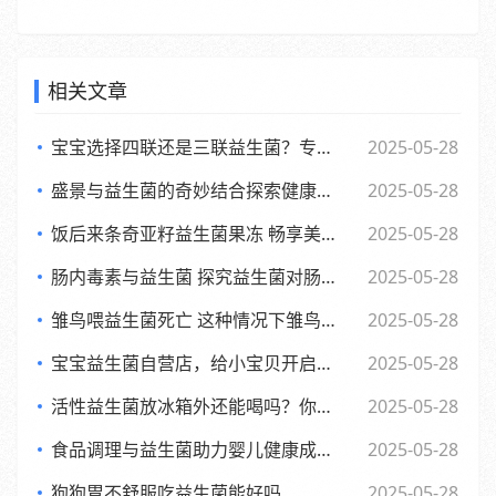
相关文章
宝宝选择四联还是三联益生菌？专家观点大，妈妈们必看
2025-05-28
盛景与益生菌的奇妙结合探索健康新生活方式
2025-05-28
饭后来条奇亚籽益生菌果冻 畅享美味与健康的小确幸
2025-05-28
肠内毒素与益生菌 探究益生菌对肠内毒素的作用及功效
2025-05-28
雏鸟喂益生菌死亡 这种情况下雏鸟还能否食用
2025-05-28
宝宝益生菌自营店，给小宝贝开启肠道新世界，舒适快乐每一天
2025-05-28
活性益生菌放冰箱外还能喝吗？你可能不知道的
2025-05-28
食品调理与益生菌助力婴儿健康成长的全新探索
2025-05-28
狗狗胃不舒服吃益生菌能好吗
2025-05-28