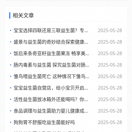
相关文章
宝宝选择四联还是三联益生菌？专家观点大，妈妈们必看
2025-05-28
盛景与益生菌的奇妙结合探索健康新生活方式
2025-05-28
饭后来条奇亚籽益生菌果冻 畅享美味与健康的小确幸
2025-05-28
肠内毒素与益生菌 探究益生菌对肠内毒素的作用及功效
2025-05-28
雏鸟喂益生菌死亡 这种情况下雏鸟还能否食用
2025-05-28
宝宝益生菌自营店，给小宝贝开启肠道新世界，舒适快乐每一天
2025-05-28
活性益生菌放冰箱外还能喝吗？你可能不知道的
2025-05-28
食品调理与益生菌助力婴儿健康成长的全新探索
2025-05-28
狗狗胃不舒服吃益生菌能好吗
2025-05-28