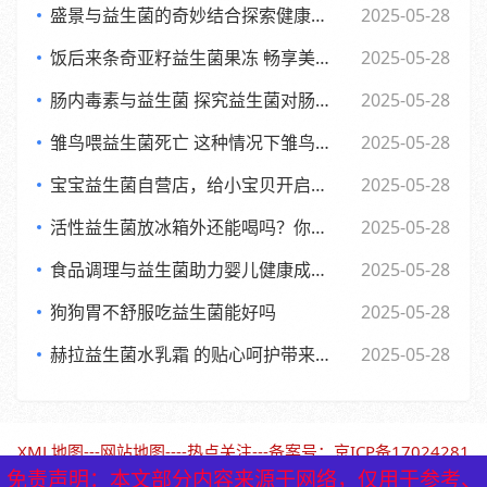
盛景与益生菌的奇妙结合探索健康新生活方式
2025-05-28
饭后来条奇亚籽益生菌果冻 畅享美味与健康的小确幸
2025-05-28
肠内毒素与益生菌 探究益生菌对肠内毒素的作用及功效
2025-05-28
雏鸟喂益生菌死亡 这种情况下雏鸟还能否食用
2025-05-28
宝宝益生菌自营店，给小宝贝开启肠道新世界，舒适快乐每一天
2025-05-28
活性益生菌放冰箱外还能喝吗？你可能不知道的
2025-05-28
食品调理与益生菌助力婴儿健康成长的全新探索
2025-05-28
狗狗胃不舒服吃益生菌能好吗
2025-05-28
赫拉益生菌水乳霜 的贴心呵护带来焕新美肌体验
2025-05-28
XML地图
---
网站地图
----
热点关注
---备案号：
京ICP备17024281
号-1（北京保鹤堂药业）
免责声明：本文部分内容来源于网络，仅用于参考、
免责声明：本文部分内容来源于网络，仅用于参考、