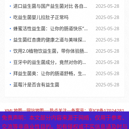
进口益生菌与国产益生菌对比 各自优势及消费者该如何选择
2025-05-28
吃益生菌婴儿拉肚子正常吗
2025-05-28
蜂蜜活性益生菌：让你的肠道快乐”起来，享受生活每一天
2025-05-28
益生菌红杏唐的健康之道与美味探索之旅
2025-05-28
饮用2.0植物饮益生菌，带你体验肠道的全新活力风暴
2025-05-28
豆牙中的益生菌成分，竟然对你的肠道有如此奇妙的影响
2025-05-28
拜益生菌奥：让你的肠道舒畅，生活更轻松的小助手”
2025-05-28
蓝莓汁是否含有益生菌
2025-05-28
XML地图
---
网站地图
----
热点关注
---备案号：
京ICP备17024281
号-1（北京保鹤堂药业）
免责声明：本文部分内容来源于网络，仅用于参考、
免责声明：本文部分内容来源于网络，仅用于参考、
交流等非商业性目的。如有侵权或不实信息请及时与
交流等非商业性目的。如有侵权或不实信息请及时与