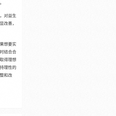
。
，对益生
显改善，
果想要实
时结合合
取得理想
持理性的
整和改