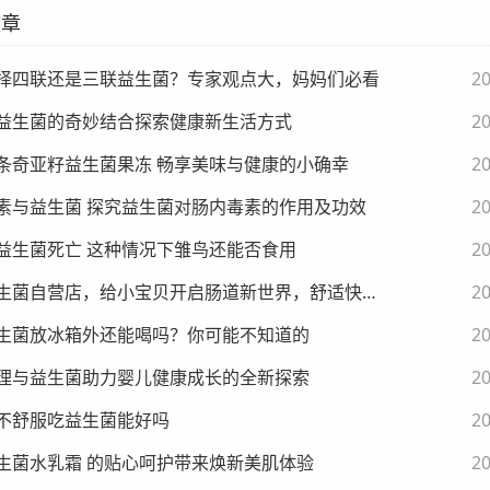
文章
择四联还是三联益生菌？专家观点大，妈妈们必看
20
益生菌的奇妙结合探索健康新生活方式
20
条奇亚籽益生菌果冻 畅享美味与健康的小确幸
20
素与益生菌 探究益生菌对肠内毒素的作用及功效
20
益生菌死亡 这种情况下雏鸟还能否食用
20
生菌自营店，给小宝贝开启肠道新世界，舒适快乐每一天
20
生菌放冰箱外还能喝吗？你可能不知道的
20
理与益生菌助力婴儿健康成长的全新探索
20
不舒服吃益生菌能好吗
20
生菌水乳霜 的贴心呵护带来焕新美肌体验
20