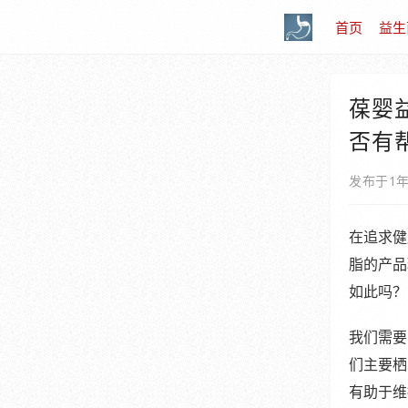
首页
益生
葆婴
否有
发布于1
在追求健
脂的产品
如此吗？
我们需要
们主要栖
有助于维