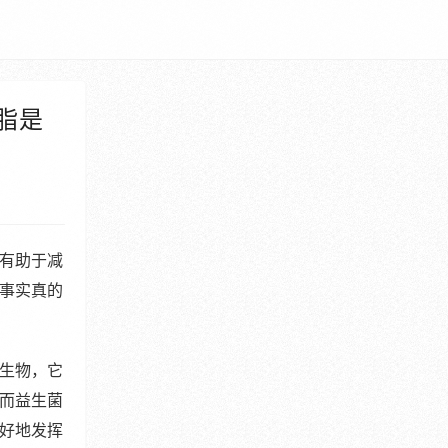
脂是
有助于减
事实真的
生物，它
而益生菌
好地发挥