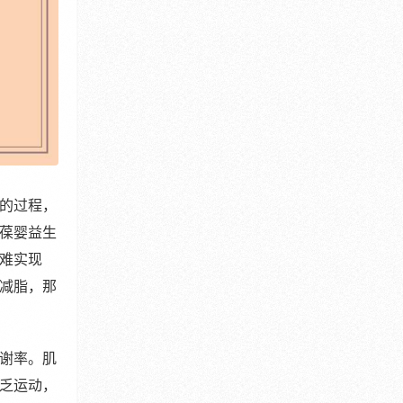
的过程，
葆婴益生
难实现
减脂，那
谢率。肌
乏运动，