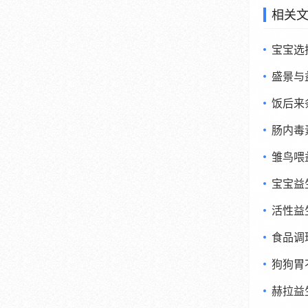
相关
宝宝选
盛景与
饭后来
肠内毒
雏鸟喂
宝宝益
活性益
食品调
狗狗胃
赫拉益