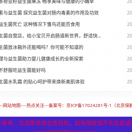
条奇亚籽益生菌果冻 畅享美味与健康的小确幸
20
素与益生菌 探究益生菌对肠内毒素的作用及功效
20
益生菌死亡 这种情况下雏鸟还能否食用
20
生菌自营店，给小宝贝开启肠道新世界，舒适快乐每一天
20
生菌放冰箱外还能喝吗？你可能不知道的
20
理与益生菌助力婴儿健康成长的全新探索
20
不舒服吃益生菌能好吗
20
生菌水乳霜 的贴心呵护带来焕新美肌体验
20
--
网站地图
----
热点关注
---备案号：
京ICP备17024281号-1（北京
于参考、交流等非商业性目的。如有侵权或不实信息请
于参考、交流等非商业性目的。如有侵权或不实信息请