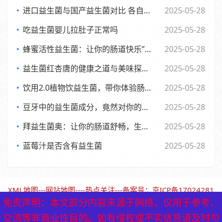
进口益生菌与国产益生菌对比 各自优势及消费者该如何选择
2025-05-28
吃益生菌婴儿拉肚子正常吗
2025-05-28
蜂蜜活性益生菌：让你的肠道快乐”起来，享受生活每一天
2025-05-28
益生菌红杏唐的健康之道与美味探索之旅
2025-05-28
饮用2.0植物饮益生菌，带你体验肠道的全新活力风暴
2025-05-28
豆牙中的益生菌成分，竟然对你的肠道有如此奇妙的影响
2025-05-28
拜益生菌奥：让你的肠道舒畅，生活更轻松的小助手”
2025-05-28
蓝莓汁是否含有益生菌
2025-05-28
XML地图
---
网站地图
----
热点关注
---备案号：
京ICP备17024281
号-1（北京保鹤堂药业）
免责声明：本文部分内容来源于网络，仅用于参考、
免责声明：本文部分内容来源于网络，仅用于参考、
交流等非商业性目的。如有侵权或不实信息请及时与
交流等非商业性目的。如有侵权或不实信息请及时与