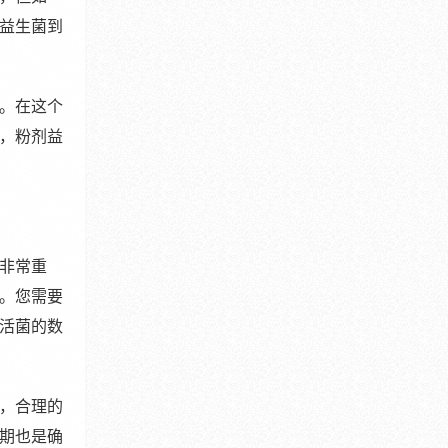
益生菌到
。在这个
，粉剂益
非常重
。您需要
活菌的数
，合理的
期也是确