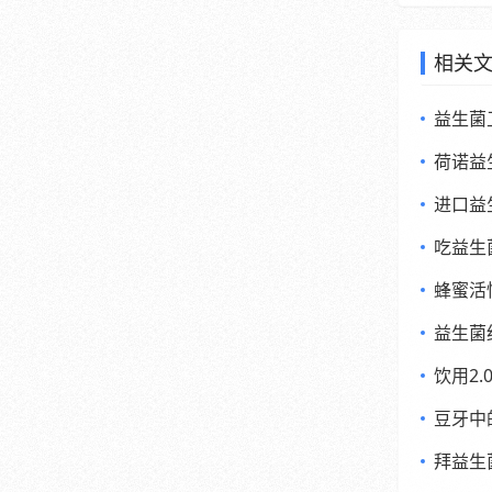
相关
益生菌
荷诺益
进口益
吃益生
蜂蜜活
益生菌
饮用2
豆牙中
拜益生