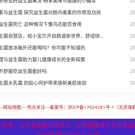
条奇亚籽益生菌果冻 畅享美味与健康的小确幸
20
素与益生菌 探究益生菌对肠内毒素的作用及功效
20
益生菌死亡 这种情况下雏鸟还能否食用
20
生菌自营店，给小宝贝开启肠道新世界，舒适快乐每一天
20
生菌放冰箱外还能喝吗？你可能不知道的
20
理与益生菌助力婴儿健康成长的全新探索
20
不舒服吃益生菌能好吗
20
生菌水乳霜 的贴心呵护带来焕新美肌体验
20
--
网站地图
----
热点关注
---备案号：
京ICP备17024281号-1（北京
于参考、交流等非商业性目的。如有侵权或不实信息请
于参考、交流等非商业性目的。如有侵权或不实信息请
zxzq88807@aliyun.com
zxzq88807@aliyun.com