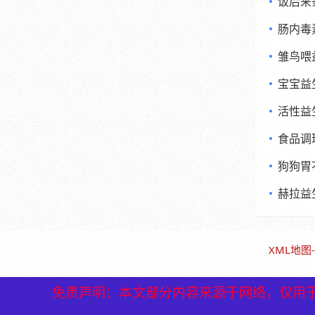
饭后来
肠内毒
雏鸟喂
宝宝益
活性益
食品调
狗狗胃
赫拉益
XML地图
-
免责声明：本文部分内容来源于网络，仅用
免责声明：本文部分内容来源于网络，仅用