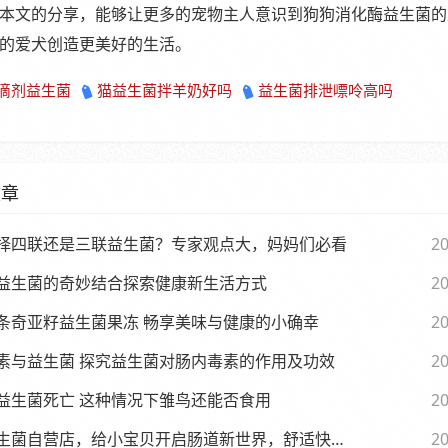
本文的分享，能够让更多的宠物主人意识到狗狗消化酶益生菌的
的爱犬创造更美好的生活。
滴剂益生菌
猫益生菌拌羊奶好吗
益生菌排泄嘌呤高吗
文章
择四联还是三联益生菌？专家观点大，妈妈们必看
20
益生菌的奇妙结合探索健康新生活方式
20
条奇亚籽益生菌果冻 畅享美味与健康的小确幸
20
素与益生菌 探究益生菌对肠内毒素的作用及功效
20
益生菌死亡 这种情况下雏鸟还能否食用
20
生菌自营店，给小宝贝开启肠道新世界，舒适快乐每一天
20