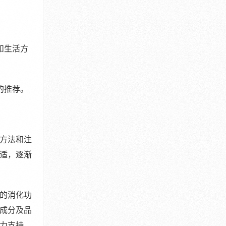
。
和生活方
的推荐。
方法和注
适，逐渐
的消化功
成分及品
力支持。