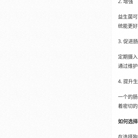
2. 增强
益生菌可
统能更好
3. 促进
定期摄入
通过维护
4. 提升
一个的肠
着密切的
如何选择
在选择狗