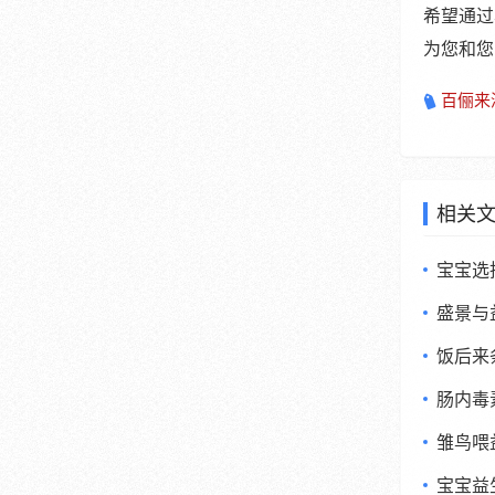
希望通过
为您和您
百俪来
相关
宝宝选
盛景与
饭后来
肠内毒
雏鸟喂
宝宝益