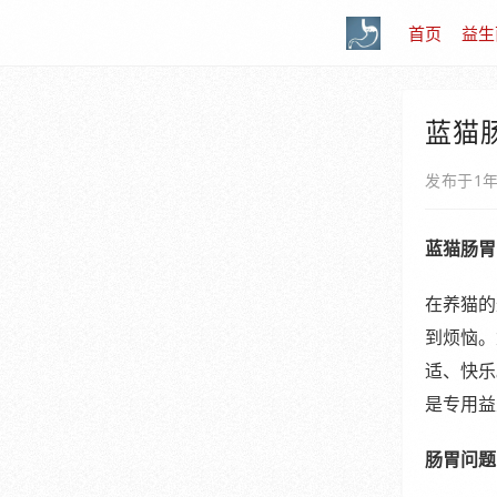
首页
益生
蓝猫
发布于1
蓝猫肠胃
在养猫的
到烦恼。
适、快乐
是专用益
肠胃问题