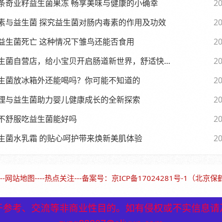
条奇亚籽益生菌果冻 畅享美味与健康的小确幸
20
素与益生菌 探究益生菌对肠内毒素的作用及功效
20
益生菌死亡 这种情况下雏鸟还能否食用
20
生菌自营店，给小宝贝开启肠道新世界，舒适快乐每一天
20
生菌放冰箱外还能喝吗？你可能不知道的
20
理与益生菌助力婴儿健康成长的全新探索
20
不舒服吃益生菌能好吗
20
生菌水乳霜 的贴心呵护带来焕新美肌体验
20
--
网站地图
----
热点关注
---备案号：
京ICP备17024281号-1（北京
于参考、交流等非商业性目的。如有侵权或不实信息请
于参考、交流等非商业性目的。如有侵权或不实信息请