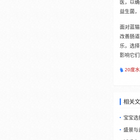
医，以确
益生菌，
面对蓝猫
改善肠道
乐，选择
影响它们
20度
相关
宝宝选
盛景与