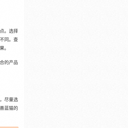
点。选择
不同。查
果。
合的产品
，尽量选
善蓝猫的