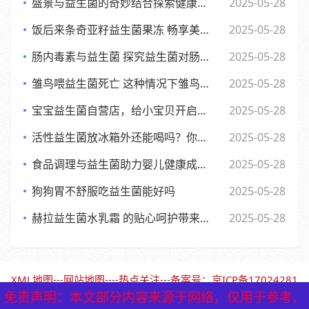
盛景与益生菌的奇妙结合探索健康新生活方式
2025-05-28
饭后来条奇亚籽益生菌果冻 畅享美味与健康的小确幸
2025-05-28
肠内毒素与益生菌 探究益生菌对肠内毒素的作用及功效
2025-05-28
雏鸟喂益生菌死亡 这种情况下雏鸟还能否食用
2025-05-28
宝宝益生菌自营店，给小宝贝开启肠道新世界，舒适快乐每一天
2025-05-28
活性益生菌放冰箱外还能喝吗？你可能不知道的
2025-05-28
食品调理与益生菌助力婴儿健康成长的全新探索
2025-05-28
狗狗胃不舒服吃益生菌能好吗
2025-05-28
赫拉益生菌水乳霜 的贴心呵护带来焕新美肌体验
2025-05-28
XML地图
---
网站地图
----
热点关注
---备案号：
京ICP备17024281
号-1（北京保鹤堂药业）
免责声明：本文部分内容来源于网络，仅用于参考、
免责声明：本文部分内容来源于网络，仅用于参考、