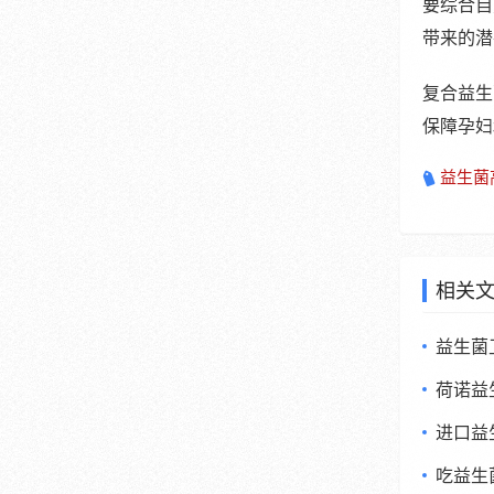
要综合自
带来的潜
复合益生
保障孕妇
益生菌
相关
益生菌
荷诺益
进口益
吃益生