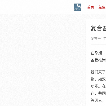
首页
益生
复合
发布于1
在孕期，
备受推崇
我们来了
物，如双
功能。在
存，共同
等因素，