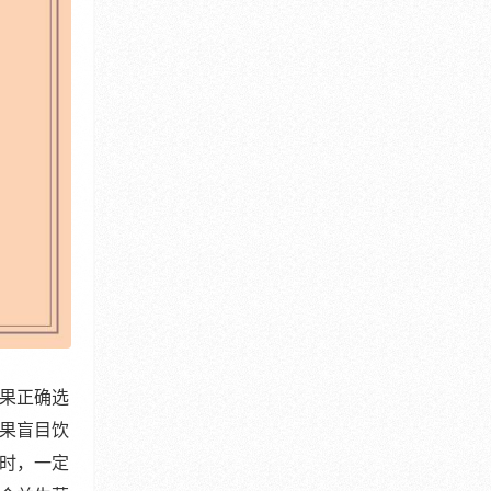
果正确选
果盲目饮
时，一定