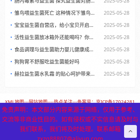
肠内毒素与益生菌 探究益生菌对肠内毒素的作用及功效
2025-05-28
雏鸟喂益生菌死亡 这种情况下雏鸟还能否食用
2025-05-28
宝宝益生菌自营店，给小宝贝开启肠道新世界，舒适快乐每一天
2025-05-28
活性益生菌放冰箱外还能喝吗？你可能不知道的
2025-05-28
食品调理与益生菌助力婴儿健康成长的全新探索
2025-05-28
狗狗胃不舒服吃益生菌能好吗
2025-05-28
赫拉益生菌水乳霜 的贴心呵护带来焕新美肌体验
2025-05-28
XML地图
---
网站地图
----
热点关注
---备案号：
京ICP备17024281
号-1（北京保鹤堂药业）
免责声明：本文部分内容来源于网络，仅用于参考、
免责声明：本文部分内容来源于网络，仅用于参考、
交流等非商业性目的。如有侵权或不实信息请及时与
交流等非商业性目的。如有侵权或不实信息请及时与
我们联系，我们将及时处理。联系邮箱
我们联系，我们将及时处理。联系邮箱
zxzq88807@aliyun.com
zxzq88807@aliyun.com