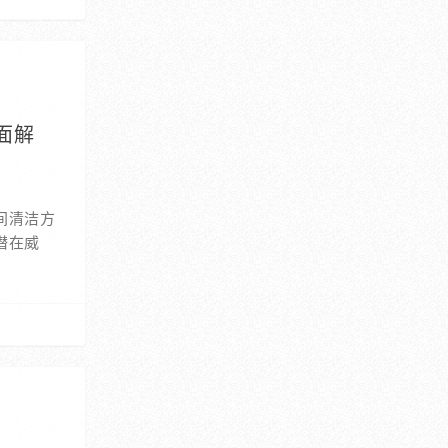
面解
间清洁方
潜在威