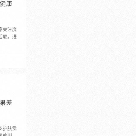
启健康
品关注度
话题。进
效果差
多护肤爱
面的测