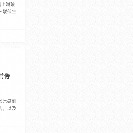
场上琳琅
三联益生
常倦
常常感到
构，以及