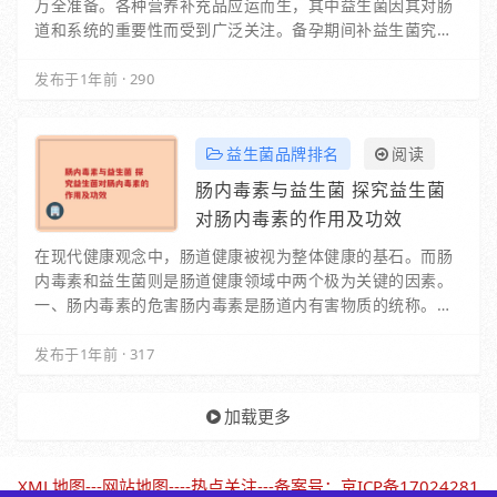
万全准备。各种营养补充品应运而生，其中益生菌因其对肠
道和系统的重要性而受到广泛关注。备孕期间补益生菌究竟
有必要吗？今天就带大家深入探讨这一话题，帮助…
发布于1年前
·
290
益生菌品牌排名
阅读
肠内毒素与益生菌 探究益生菌
对肠内毒素的作用及功效
在现代健康观念中，肠道健康被视为整体健康的基石。而肠
内毒素和益生菌则是肠道健康领域中两个极为关键的因素。
一、肠内毒素的危害肠内毒素是肠道内有害物质的统称。当
我们的饮食不均衡、生活方式不健康或者…
发布于1年前
·
317
加载更多
XML地图
---
网站地图
----
热点关注
---备案号：
京ICP备17024281