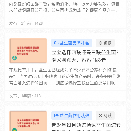
内部良好的菌群平衡，帮助消化、肠、提高力等功效。随着
人们对健康日益重视，益生菌也成为热门的健康产品之一。
那么，国产益生菌十大品牌排行榜是怎样的呢？接…
发布于3年前
·
1428
益生菌品牌排名
阅读
宝宝选择四联还是三联益生菌？
专家观点大，妈妈们必看
在现代育儿中，益生菌已经成为了不少妈妈营养补充的“良
品”。当面对市场上琳琅满目的益生菌产品时，许多妈妈们常
常会陷入选择的困境——到底是选择三联益生菌还是四联益
生菌更适合自己的宝宝呢？今天，我们将从专家…
发布于1年前
·
413
益生菌作用功效
阅读
青少年如何通过肠道益生菌逆转