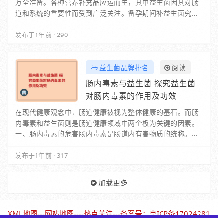
万全准备。各种营养补充品应运而生，其中益生菌因其对肠
道和系统的重要性而受到广泛关注。备孕期间补益生菌究竟
有必要吗？今天就带大家深入探讨这一话题，帮助…
发布于1年前
·
290
益生菌品牌排名
阅读
肠内毒素与益生菌 探究益生菌
对肠内毒素的作用及功效
在现代健康观念中，肠道健康被视为整体健康的基石。而肠
内毒素和益生菌则是肠道健康领域中两个极为关键的因素。
一、肠内毒素的危害肠内毒素是肠道内有害物质的统称。当
我们的饮食不均衡、生活方式不健康或者…
发布于1年前
·
317
加载更多
XML地图
---
网站地图
----
热点关注
---备案号：
京ICP备17024281