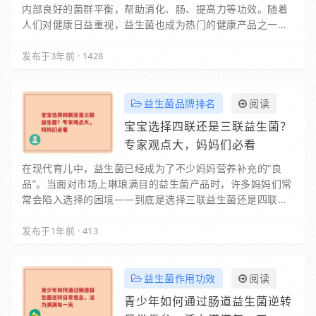
内部良好的菌群平衡，帮助消化、肠、提高力等功效。随着
人们对健康日益重视，益生菌也成为热门的健康产品之一。
那么，国产益生菌十大品牌排行榜是怎样的呢？接…
发布于3年前
·
1428
益生菌品牌排名
阅读
宝宝选择四联还是三联益生菌？
专家观点大，妈妈们必看
在现代育儿中，益生菌已经成为了不少妈妈营养补充的“良
品”。当面对市场上琳琅满目的益生菌产品时，许多妈妈们常
常会陷入选择的困境——到底是选择三联益生菌还是四联益
生菌更适合自己的宝宝呢？今天，我们将从专家…
发布于1年前
·
413
益生菌作用功效
阅读
青少年如何通过肠道益生菌逆转