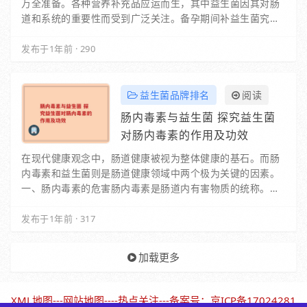
万全准备。各种营养补充品应运而生，其中益生菌因其对肠
道和系统的重要性而受到广泛关注。备孕期间补益生菌究竟
有必要吗？今天就带大家深入探讨这一话题，帮助…
发布于1年前
·
290
益生菌品牌排名
阅读
肠内毒素与益生菌 探究益生菌
对肠内毒素的作用及功效
在现代健康观念中，肠道健康被视为整体健康的基石。而肠
内毒素和益生菌则是肠道健康领域中两个极为关键的因素。
一、肠内毒素的危害肠内毒素是肠道内有害物质的统称。当
我们的饮食不均衡、生活方式不健康或者…
发布于1年前
·
317
加载更多
XML地图
---
网站地图
----
热点关注
---备案号：
京ICP备17024281