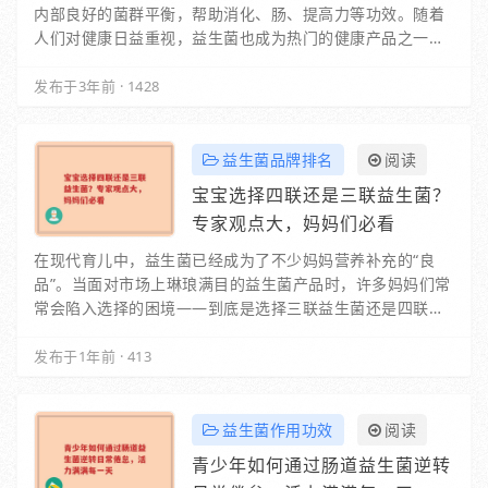
内部良好的菌群平衡，帮助消化、肠、提高力等功效。随着
人们对健康日益重视，益生菌也成为热门的健康产品之一。
那么，国产益生菌十大品牌排行榜是怎样的呢？接…
发布于3年前
·
1428
益生菌品牌排名
阅读
宝宝选择四联还是三联益生菌？
专家观点大，妈妈们必看
在现代育儿中，益生菌已经成为了不少妈妈营养补充的“良
品”。当面对市场上琳琅满目的益生菌产品时，许多妈妈们常
常会陷入选择的困境——到底是选择三联益生菌还是四联益
生菌更适合自己的宝宝呢？今天，我们将从专家…
发布于1年前
·
413
益生菌作用功效
阅读
青少年如何通过肠道益生菌逆转