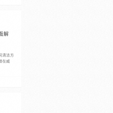
面解
间清洁方
潜在威