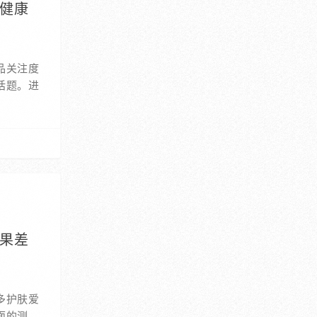
启健康
品关注度
话题。进
效果差
多护肤爱
面的测