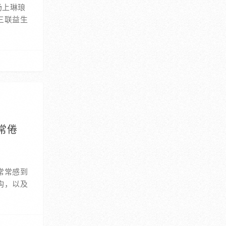
场上琳琅
三联益生
常倦
常常感到
构，以及