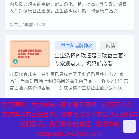
内部良好的菌群平衡，帮助消化、肠、提高力等功效。随着
人们对健康日益重视，益生菌也成为热门的健康产品之一。
那么，国产益生菌十大品牌排行榜是怎样的呢？接…
发布于3年前
·
1428
益生菌品牌排名
阅读
宝宝选择四联还是三联益生菌？
专家观点大，妈妈们必看
在现代育儿中，益生菌已经成为了不少妈妈营养补充的“良
品”。当面对市场上琳琅满目的益生菌产品时，许多妈妈们常
常会陷入选择的困境——到底是选择三联益生菌还是四联益
生菌更适合自己的宝宝呢？今天，我们将从专家…
发布于1年前
·
413
免责声明：本文部分内容来源于网络，仅用于参考、
交流等非商业性目的。如有侵权或不实信息请及时与
益生菌作用功效
阅读
我们联系，我们将及时处理。联系邮箱
青少年如何通过肠道益生菌逆转
zxzq88807@aliyun.com