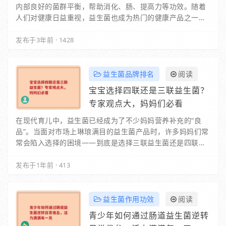
内部良好的菌群平衡，帮助消化、肠、提高力等功效。随着
人们对健康日益重视，益生菌也成为热门的健康产品之一。
那么，国产益生菌十大品牌排行榜是怎样的呢？接…
发布于3年前
·
1428
益生菌品牌排名
阅读
宝宝选择四联还是三联益生菌？
专家观点大，妈妈们必看
在现代育儿中，益生菌已经成为了不少妈妈营养补充的“良
品”。当面对市场上琳琅满目的益生菌产品时，许多妈妈们常
常会陷入选择的困境——到底是选择三联益生菌还是四联益
生菌更适合自己的宝宝呢？今天，我们将从专家…
发布于1年前
·
413
益生菌作用功效
阅读
青少年如何通过肠道益生菌逆转