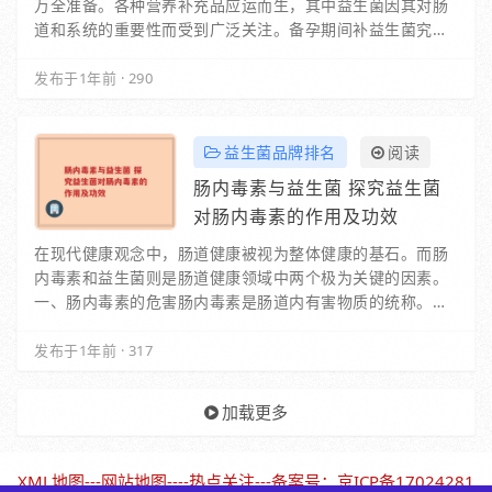
万全准备。各种营养补充品应运而生，其中益生菌因其对肠
道和系统的重要性而受到广泛关注。备孕期间补益生菌究竟
有必要吗？今天就带大家深入探讨这一话题，帮助…
发布于1年前
·
290
益生菌品牌排名
阅读
肠内毒素与益生菌 探究益生菌
对肠内毒素的作用及功效
在现代健康观念中，肠道健康被视为整体健康的基石。而肠
内毒素和益生菌则是肠道健康领域中两个极为关键的因素。
一、肠内毒素的危害肠内毒素是肠道内有害物质的统称。当
我们的饮食不均衡、生活方式不健康或者…
发布于1年前
·
317
加载更多
XML地图
---
网站地图
----
热点关注
---备案号：
京ICP备17024281