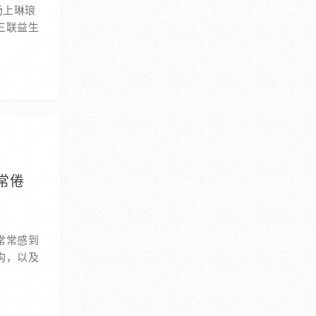
场上琳琅
三联益生
常倦
常常感到
构，以及