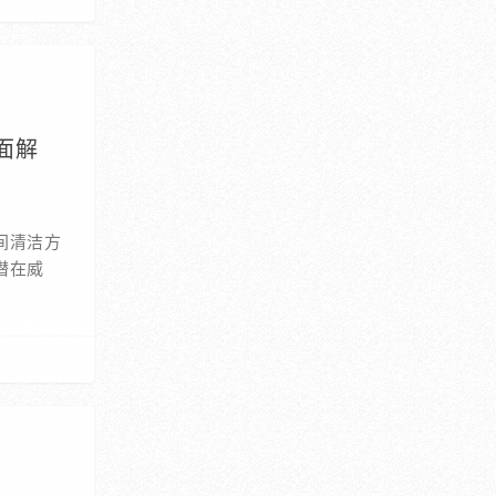
面解
间清洁方
潜在威