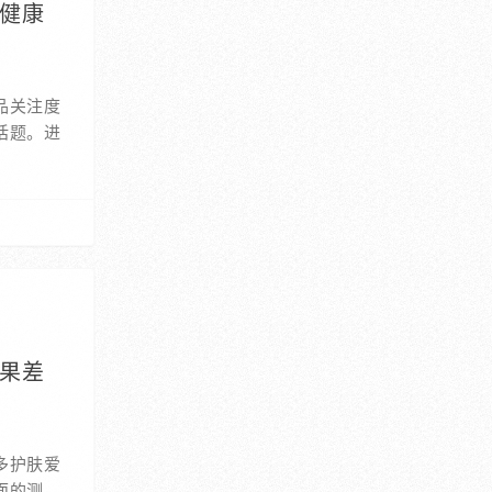
启健康
品关注度
话题。进
效果差
多护肤爱
面的测