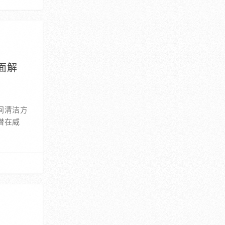
面解
间清洁方
潜在威