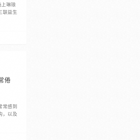
场上琳琅
三联益生
常倦
常常感到
构，以及