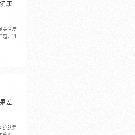
启健康
品关注度
话题。进
效果差
多护肤爱
面的测