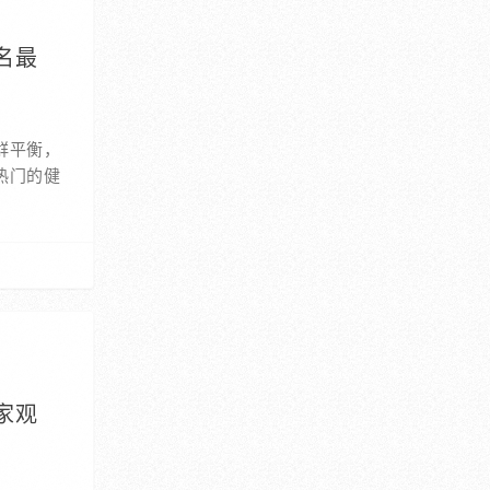
名最
群平衡，
热门的健
家观