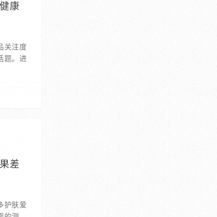
启健康
品关注度
话题。进
效果差
多护肤爱
面的测