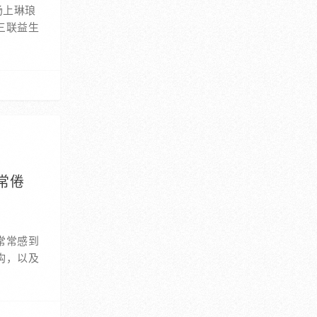
场上琳琅
三联益生
常倦
常常感到
构，以及