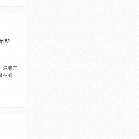
面解
间清洁方
潜在威