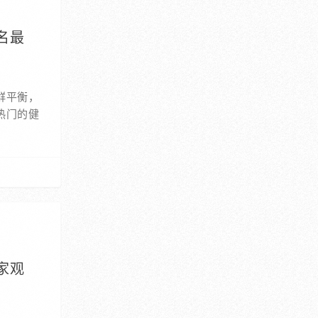
名最
群平衡，
热门的健
家观